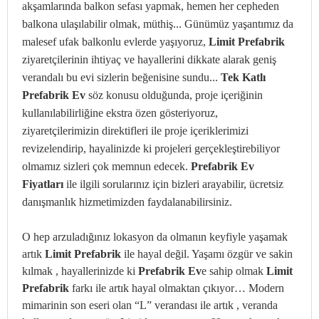
akşamlarında balkon sefası yapmak, hemen her cepheden
balkona ulaşılabilir olmak, müthiş... Günümüz yaşantımız da
malesef ufak balkonlu evlerde yaşıyoruz,
Limit Prefabrik
ziyaretçilerinin ihtiyaç ve hayallerini dikkate alarak geniş
verandalı bu evi sizlerin beğenisine sundu...
Tek Katlı
Prefabrik Ev
söz konusu olduğunda, proje içeriğinin
kullanılabilirliğine ekstra özen gösteriyoruz,
ziyaretçilerimizin direktifleri ile proje içeriklerimizi
revizelendirip, hayalinizde ki projeleri gerçekleştirebiliyor
olmamız sizleri çok memnun edecek.
Prefabrik Ev
Fiyatları
ile ilgili sorularınız için bizleri arayabilir, ücretsiz
danışmanlık hizmetimizden faydalanabilirsiniz.
O hep arzuladığınız lokasyon da olmanın keyfiyle yaşamak
artık
Limit Prefabrik
ile hayal değil. Yaşamı özgür ve sakin
kılmak , hayallerinizde ki
Prefabrik Ev
e sahip olmak
Limit
Prefabrik
farkı ile artık hayal olmaktan çıkıyor… Modern
mimarinin son eseri olan “L” verandası ile artık , veranda