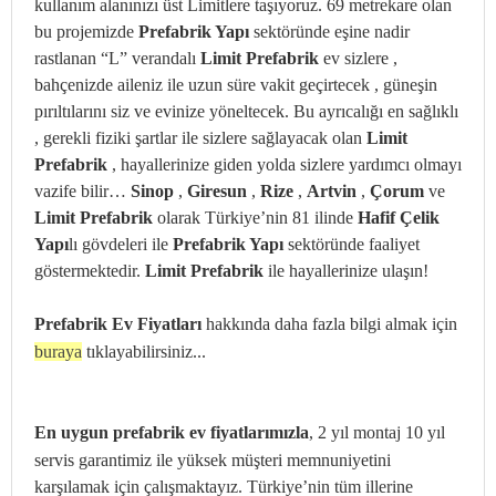
kullanım alanınızı üst Limitlere taşıyoruz. 69 metrekare olan
bu projemizde
Prefabrik Yapı
sektöründe eşine nadir
rastlanan “L” verandalı
Limit Prefabrik
ev sizlere ,
bahçenizde aileniz ile uzun süre vakit geçirtecek , güneşin
pırıltılarını siz ve evinize yöneltecek. Bu ayrıcalığı en sağlıklı
, gerekli fiziki şartlar ile sizlere sağlayacak olan
Limit
Prefabrik
, hayallerinize giden yolda sizlere yardımcı olmayı
vazife bilir…
Sinop
,
Giresun
,
Rize
,
Artvin
,
Çorum
ve
Limit Prefabrik
olarak Türkiye’nin 81 ilinde
Hafif Çelik
Yapı
lı gövdeleri ile
Prefabrik Yapı
sektöründe faaliyet
göstermektedir.
Limit Prefabrik
ile hayallerinize ulaşın!
Prefabrik Ev Fiyatları
hakkında daha fazla bilgi almak için
buraya
tıklayabilirsiniz...
En
uygun prefabrik ev fiyatlarımızla
, 2 yıl montaj 10 yıl
servis garantimiz ile yüksek müşteri memnuniyetini
karşılamak için çalışmaktayız. Türkiye’nin tüm illerine