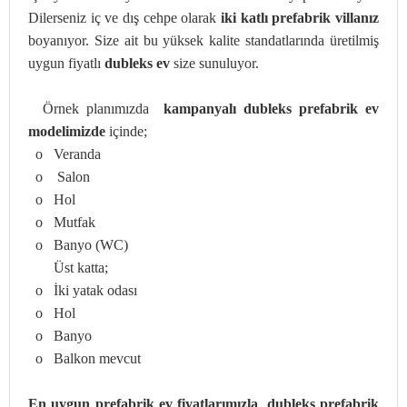
Dilerseniz iç ve dış cehpe olarak
iki katlı prefabrik villanız
boyanıyor. Size ait bu yüksek kalite standatlarında üretilmiş
uygun fiyatlı
dubleks ev
size sunuluyor.
Örnek planımızda
kampanyalı dubleks
prefabrik ev
modelimizde
içinde;
o
Veranda
o
Salon
o
Hol
o
Mutfak
o
Banyo (WC)
Üst katta;
o
İki yatak odası
o
Hol
o
Banyo
o
Balkon mevcut
En
uygun prefabrik ev fiyatlarımızla
,
dubleks prefabrik