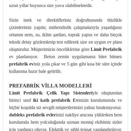
uzun yıllar boyunca size yuva olabilmektedir.
Sizin istek ve direktifleriniz doğrultusunda titizlikle
çizimlerimiz yapılır, mühendislik çalışmalarıyla yaşadığınız
ortamın nem, ısı, iklim şartları, toprak yapısı ve daha birçok
teknik detay gözlemlenip test edilerek size en uygun ev planı
oluşturulur. Müşterimizin önceliklerine göre
Limit Prefabrik
ev planlanıyor. Beton zemin uygulamanız biter bitmez
prefabrik ev
iniz yola çıkar ve 5 gün gibi kısa bir süre içinde
kullanıma hazır hale getirilir.
PREFABRİK VİLLA MODELLERİ
Limit Prefabrik Çelik Yapı Sistemleri
yle oluşturulan
birinci sınıf
iki katlı prefabrik Ev
inizin kurulumunda ve
hiçbir koşulda siz sevgili müşterilerimizi yalnız bırakmıyoruz.
dubleks prefabrik evler
inizi nakliye aracına yüklerken hem
kurulumda hem yolculuğunda uzman montaj ekibimiz sizler
için yardımcı oluyor. Elektrik ve sıhhi tesisat yapılandırılıyor.