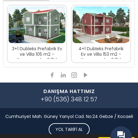
3+1 Dubleks Prefabrik Ev
4+1 Dubleks Prefabrik
ve Villa 105 m2 -
Ev ve Villa 153 m2 -
Kampanyalı - 2.8M
Kampanyalı - 2.8M
AHŞAP DUVARLAR
AHŞAP DESENLİ
DUVARLAR
DANIŞMA HATTIMIZ
+90 (536) 348 12 57
Cumhuriyet Mah. Güney Yanyol Cad. No:24 Gebze / Kocaeli
YOL TARİFİ AL