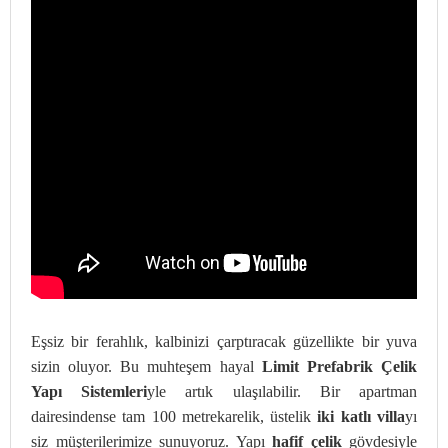
Eşsiz bir ferahlık, kalbinizi çarptıracak güzellikte bir yuva
sizin oluyor. Bu muhteşem hayal
Limit Prefabrik Çelik
Yapı Sistemleri
yle artık ulaşılabilir. Bir apartman
dairesindense tam 100 metrekarelik, üstelik
iki katlı villa
yı
siz müşterilerimize sunuyoruz. Yapı
hafif çelik
gövdesiyle